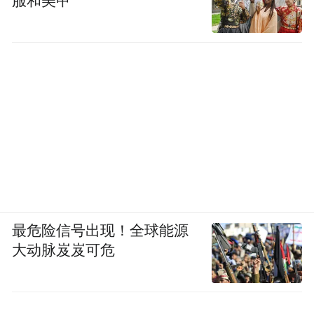
服和美甲
朋山赵公祠内悬挂的获奖牌匾和龙舟桨 图源：区
档案馆
宋韵新活：打造宋代特色文化品牌
当前，江海区正以“百千万工程”为契机，深
挖滘头赵宋皇族文化资源，谋划打造宋代特
色文化街区。
如今的滘头，正让赵宋文化“活”起来！依托
最危险信号出现！全球能源
大动脉岌岌可危
这份独特的文化底蕴，江海积极打造宋韵特
色文旅体验：春节期间已成功举办宋韵新春
庙会，投壶、捶丸、蹴鞠等宋代经典游乐项