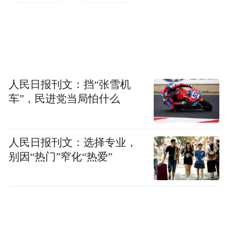
赵宗道定居滘头后，参照北宋都城汴京（今
开封）的布局规划村落，营造出独特的“五进
式”空间格局：一进红门楼——仿汴京外城城
门；二进仁美里；三进新基里；四进顺天
人民日报刊文：挡“张雪机
里；五进西京里。
车”，民进党当局怕什么
这一格局在《西外赵氏家乘》所录的《新会
滘头乡图》中有清晰标注。从汴京布局来
人民日报刊文：选择专业，
看，北宋都城采用“外城—内城—宫城”的三
别因“热门”窄化“热爱”
重城郭体系，街道规整有序，分区功能明
确。滘头的村落布局正是对这一规制的简化
与复刻，每个区域的命名与功能均蕴含深厚
的宋都文化内涵。