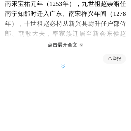
南宋宝祐元年（1253年），九世祖赵崇澥任
南宁知郡时迁入广东。南宋祥兴年间（1278
年），十世祖赵必㭙从新兴县尉升任户部侍
郎、朝散大夫，率家族迁居至新会东侯赵
村。
点击展开全文
举报