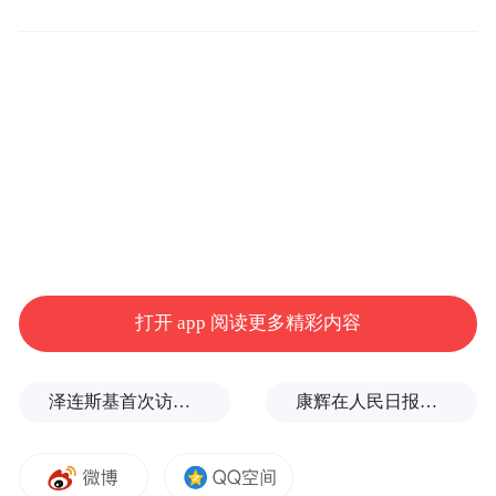
《新会县志》清代归德都图 来源：区档案馆
真正奠定今日滘头赵氏基业的，是十三世祖
赵宗道。他受祖父赵良轼“修身洁己，耻为元
官”的影响，为避元朝统治者搜捕，于明洪武
八年（1375年）从新会东侯赵村迁至滘头。
他将父母骸骨从赵村迁葬滘头石嘴渔山，以
葬地绑定居地，断绝回迁念想，并立下“风月
打开 app 阅读更多精彩内容
幽怀，山林清操，晦迹龙溪，明哲是保”的处
世理念，在此扎根繁衍，至今已逾650年，皇
泽连斯基首次访问塞尔维亚：支持塞方加入欧盟
康辉在人民日报撰文：小字典有大力量
族文化基因代代相传。
一村一城：仿宋都格局的村落规划