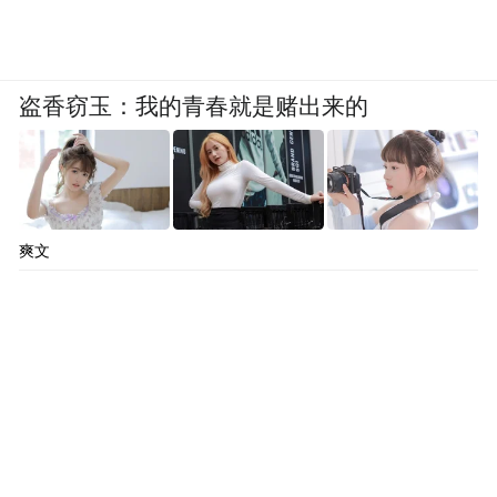
盗香窃玉：我的青春就是赌出来的
爽文
石屏赵公祠 图源：区档案馆
此外，在朋山赵公祠内，还悬挂着清光绪年
间至上世纪60年代的龙舟比赛获奖牌匾、划