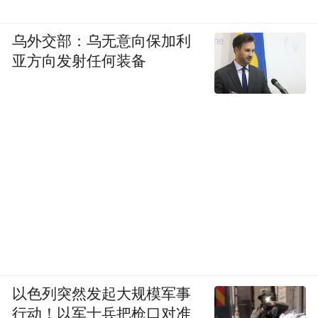
从北宋汴京到江海滘头，赵宋皇族后裔跨越
千里，将皇族文脉深植岭南沃土。六百余年
乌外交部：乌无意向保加利
的繁衍发展，留下了独特的村落格局、厚重
亚方向发射任何装备
的宗祠文化和丰富的民俗传统。
如今，这些珍贵的历史文化资源正被重新唤
醒。江海区以全国第四次文物普查为契机，
以保护传承为基础，以活化利用为路径，让
赵宋皇族文化焕发新的生机与活力。
走进江海，走进滘头，在古村巷陌间，遇见
一段跨越千年的皇族往事。
以色列突然发起大规模军事
凤凰网广东发自江门
行动！以军士兵把枪口对准