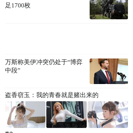
滘头赵氏现存多座宗祠，其中江门渔赵公祠
足1700枚
是现存辈分最高、保存最完整的核心宗祠。
万斯称美伊冲突仍处于“博弈
中段”
盗香窃玉：我的青春就是赌出来的