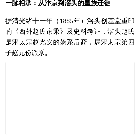
一脉相承：从汴京到滘头的皇族迁徙
据清光绪十一年（1885年）滘头创基堂重印
的《西外赵氏家乘》及史料考证，滘头赵氏
是宋太宗赵光义的嫡系后裔，属宋太宗第四
子赵元份派系。