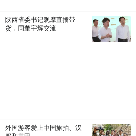
龙舟的船桨，以及龙舟头、龙舟尾，见证了
陕西省委书记观摩直播带
滘头曾经的龙舟竞渡传统。
货，同董宇辉交流
外国游客爱上中国旅拍、汉