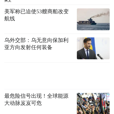
爽文
江门渔赵公祠 汤绮雯 摄
美军称已迫使53艘商船改变
该祠为江门市不可移动文物单位，始建于明
航线
代中期，为纪念赵宗道长子赵仲方而建。赵
仲方曾以渔业为生、造福乡邻，故以其号“江
乌外交部：乌无意向保加利
门渔”命名。祠堂周边曾是赵氏宗祠集群，历
亚方向发射任何装备
史上此处祠堂一字排开，配套有鱼塘、酒堂
等设施。
江门渔赵公祠曾长期作为书塾使用，至今延
续着重教兴学的传统。自2018年起，每年在
此举办高考奖学活动，彰显家族对教育的重
最危险信号出现！全球能源
视。
大动脉岌岌可危