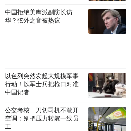
中国拒绝美鹰派副防长访
华？弦外之音被热议
以色列突然发起大规模军事
行动！以军士兵把枪口对准
中国记者
图源：江南街道
除江门渔赵公祠外，滘头还保存着仍轩赵公
公交考核一刀切司机不敢开
空调：别把压力转嫁一线员
祠、石屏赵公祠、竹窗赵公祠等多座宗祠，
工
近年均有重修，是了解岭南宗祠建筑与赵氏