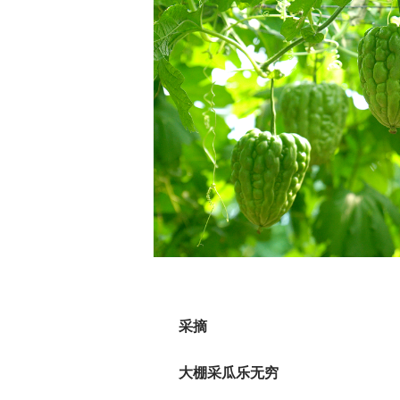
采摘
大棚采瓜乐无穷