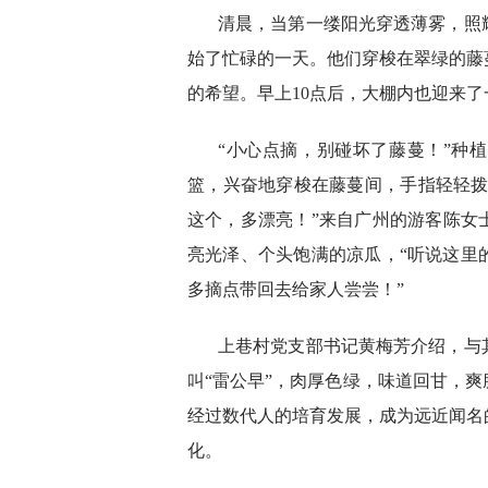
清晨，当第一缕阳光穿透薄雾，照
始了忙碌的一天。他们穿梭在翠绿的藤
的希望。早上10点后，大棚内也迎来了
“小心点摘，别碰坏了藤蔓！”种
篮，兴奋地穿梭在藤蔓间，手指轻轻拨
这个，多漂亮！”来自广州的游客陈女
亮光泽、个头饱满的凉瓜，“听说这里
多摘点带回去给家人尝尝！”
上巷村党支部书记黄梅芳介绍，与
叫“雷公早”，肉厚色绿，味道回甘，
经过数代人的培育发展，成为远近闻名
化。