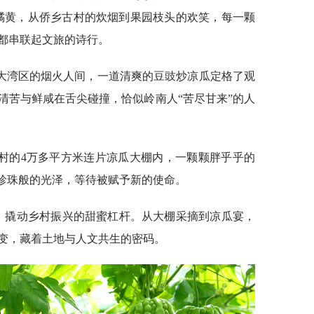
橘黄，从侨乡古村的炊烟到果园枝头的欢笑，每一颗
都串联起文旅的诗行。
大湾区的烟火人间，一道清爽的豆豉炒凉瓜定格了观
清苦与鲜咸在舌尖碰撞，恰似岭南人“苦尽甘来”的人
村的4万多平方米连片凉瓜大棚内，一颗颗胖乎乎的
着珍珠般的光泽，等待被赋予新的使命。
姿，撬动乡村振兴的甜蜜杠杆。从大棚采摘到凉瓜宴，
变，藏着土地与人文共生的密码。