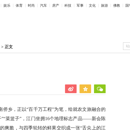
娱乐
体育
时尚
汽车
房产
科技
军事
文化
旅游
佛教
国
站
>
正文
南侨乡，正以“百千万工程”为笔，绘就农文旅融合的
”“菜篮子”，江门坐拥16个地理标志产品——新会陈
的爽脆，与四季轮转的鲜果交织成一张“舌尖上的江