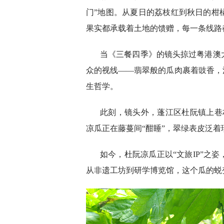
门”地图。从夏日的荔枝红到秋日的柑
果实都承载着土地的馈赠，每一条线路
当《三餐四季》的镜头掠过粤港澳
众的视线——翡翠般的瓜肉裹着豉香，
生哲学。
此刻，镜头外，蓬江区杜阮镇上巷
凉瓜正在藤蔓间“酣睡”，翠绿表皮泛
如今，杜阮凉瓜正以“文旅IP”之
从非遗工坊到研学博览馆，这个瓜的蜕