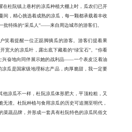
耀在杜阮镇上巷村的凉瓜种植大棚上时，瓜农们已开
蔓间，精心挑选着成熟的凉瓜，每一颗都承载着丰收
一批特殊的“采瓜人”——来自周边城市的游客们。
植户笑着提醒一位正踮脚摘瓜的游客。游客们提着果
开宽大的凉瓜叶，露出底下藏着的“绿宝石”。“你看
士兴奋地向同伴展示她的战利品——一个表皮泛着油
的凉瓜是国家级地理标志产品，肉厚脆甜，我一定要
其他凉瓜不一样，杜阮凉瓜体形肥大，平顶粒粗，又
爽脆无渣。杜阮种植与食用凉瓜的历史可追溯至明代，
的菜蔬品牌，并形成一套具有杜阮特色的凉瓜民俗文