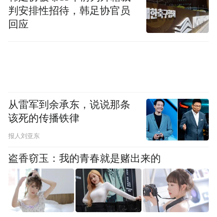
判安排性招待，韩足协官员
回应
《红色婚礼》
乘着“一部剧带火一座城”的热潮，开平市以
从雷军到余承东，说说那条
“影视+”推动文旅产业强势破圈，创新打造多
该死的传播铁律
维度体验场景。赤坎左岸雕塑广场复刻《让
报人刘亚东
子弹飞》经典场景，赤坎华侨古镇推出《归
盗香窃玉：我的青春就是赌出来的
途》《火秀》《红色婚礼》等实景演艺，自
力村景区设置哪吒主题打卡点，通过影视IP
深度转化实现流量变“留量”，构建起影视与
文旅双向赋能的产业新生态。