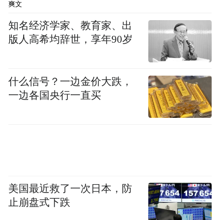
爽文
芒果TV制片人陈晓庆：我们在赤坎华侨古镇
知名经济学家、教育家、出
版人高希均辞世，享年90岁
观看了《红色婚礼》的舞台剧，讲述了周文
雍和陈铁军的爱情故事，这样的红色革命爱
情对我们影视创作来说是一个丰富的题材资
什么信号？一边金价大跌，
源。如果有合适题材，会来开平取景。
一边各国央行一直买
美国最近救了一次日本，防
止崩盘式下跌