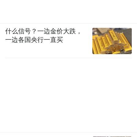
凤凰网广东发自江门
编辑：雷鑫
什么信号？一边金价大跌，
来源：开平发布
一边各国央行一直买
“特别声明：以上作品内容(包括在内的视频、图片或音
频)为凤凰网旗下自媒体平台“大风号”用户上传并发
布，本平台仅提供信息存储空间服务。
Notice: The content above (including the videos,
pictures and audios if any) is uploaded and posted
by the user of Dafeng Hao, which is a social media
platform and merely provides information storage
space services.”