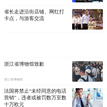
省长走进沿街店铺、网红打
梦回开平·侨海华韵
卡点，与游客交流
影视赋能，影旅产业破局起势，经济带动日
渐凸显。近年来，开平市发挥龙头项目带动
作用，激活5A世遗碉楼景区和赤坎华侨古镇
双引擎，通过建设世遗风韵农文旅融合发展
产业园、推出精品旅游线路、打造特色民宿
浙江省博物馆致歉
等方式，吸引越来越多观众“入戏”，迎来“流
量变现”的质变。随着开平“吃住行游购娱”全
浙江省博物馆
链条消费体系日趋完善，旅游公司代表林先
法国将禁止“未经同意的电话
生不禁感叹，如今的开平，是能留住光影、
营销”，违者或被罚数万至数
更能留住人心的文旅新地标。
十万欧元