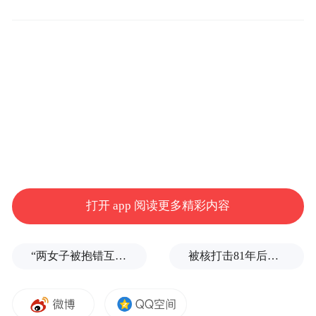
电影《让子弹飞》片段
凭借独特的建筑景观与自然风貌，开平市成
为影视创作的“一站式取景地”。从王家卫
打开 app 阅读更多精彩内容
《一代宗师》中的武侠意境，到姜文《让子
弹飞》里的民国风云，从热播剧《狂飙》中
“两女子被抱错互换人生37年”一当事人沉默多日发声：我不是受益者
被核打击81年后，日本广岛废墟旁响起抗议声：拒绝拥核
的市井气息，到《棋士》的悬疑张力，一幕
幕“开平场景”跃然荧屏，超百部影视作品在
此拍摄取景，开平知名度与美誉度迅速攀