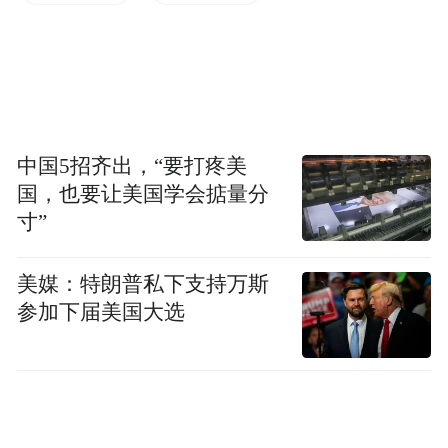
升。
北京开心麻花影业有限公司副总经理、制片
人谢灵珏：制片人一致觉得江门开平是个很
好的选择，各式各样的景地都能找到，一站
中国5招齐出，“要打疼美
式全能解决，再加上影视是一个视觉的艺
国，也要让美国学会掂量分
寸”
术，江门开平这边能在视觉上面给我们提供
一个非常好的基础，如果再加上更好的故事
美媒：特朗普私下支持万斯
肯定是锦上添花的，所以未来有类似题材项
参加下届美国大选
目优先过来取景。