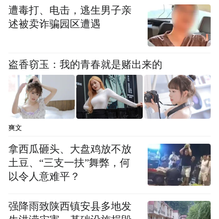
遭毒打、电击，逃生男子亲
凤凰网广东发自江门
述被卖诈骗园区遭遇
编辑：雷鑫
盗香窃玉：我的青春就是赌出来的
来源：开平发布
“特别声明：以上作品内容(包括在内的视频、图片或音
频)为凤凰网旗下自媒体平台“大风号”用户上传并发
布，本平台仅提供信息存储空间服务。
爽文
Notice: The content above (including the videos,
pictures and audios if any) is uploaded and posted
拿西瓜砸头、大盘鸡放不放
by the user of Dafeng Hao, which is a social media
土豆、“三支一扶”舞弊，何
platform and merely provides information storage
space services.”
以令人意难平？
强降雨致陕西镇安县多地发