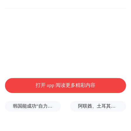
楼盘销售经理劳达理：“我们楼盘在春节期间
推出了95折优惠，折后价在开平城区来说相
对较低，吸引了很多港澳台回来的客户，春
节期间我们的成交量较为可观。”
打开 app 阅读更多精彩内容
韩国能成功“自力更生”吗？
阿联酋、土耳其、沙特等8国外长发表联合声明