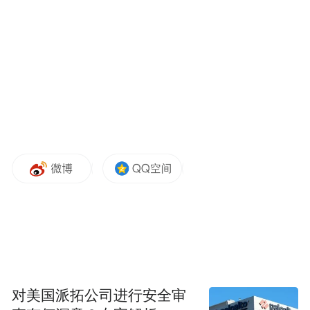
一些楼盘在年前就铆足干劲，打出“春节不打
烊”的旗号，加大营销力度，推出多个精品项
目，每天吸引到访客户超过百组，这让从业
者对开平楼市销售前景更加充满信心。
楼盘销售总监车金玲：“我认为今年下半年开
平的楼市会有比较多的新盘推出，楼市整体
情况会稳中带热，销售价格会相对稳定，销
售氛围也有较高热度，销售份额会遵循‘二八
定律’，好的产品、好的规划将占有更多市场
份额。”
对美国派拓公司进行安全审
开平作为著名侨乡，每年春节都会有大批有