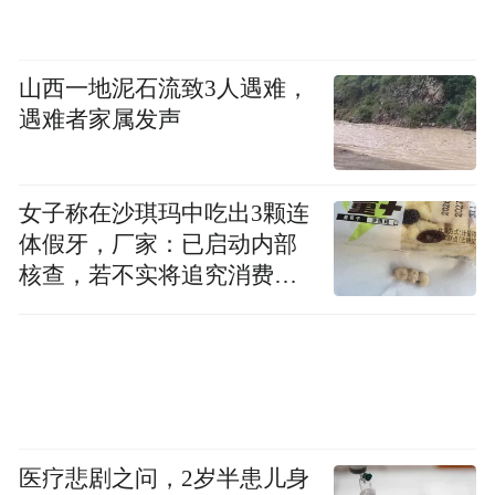
山西一地泥石流致3人遇难，
遇难者家属发声
女子称在沙琪玛中吃出3颗连
体假牙，厂家：已启动内部
核查，若不实将追究消费者
诬陷责任
医疗悲剧之问，2岁半患儿身