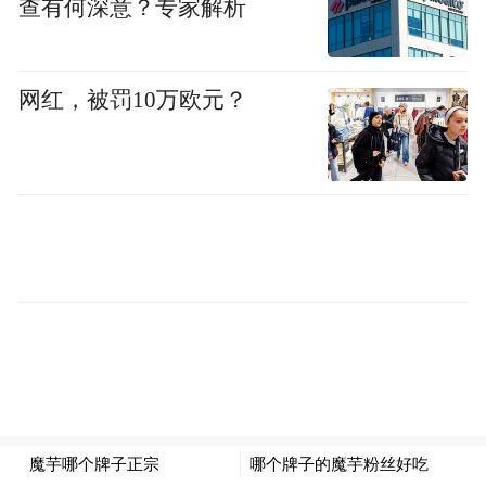
查有何深意？专家解析
着家乡情结的港澳同胞、海外侨胞返乡团
圆。今年春节，乘着政策利好，楼市让利的
网红，被罚10万欧元？
东风，不少返乡过节的侨胞也纷纷前往看房
和选购。据统计，春节假期商品房认购成交
中，港澳同胞返乡购房占比约两成。