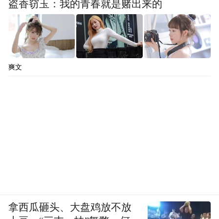
盗香窃玉：我的青春就是赌出来的
爽文
拿西瓜砸头、大盘鸡放不放