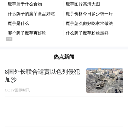
车金玲：“在春节期间售楼现场比较火爆，我
们接待了过千组的客户，每天平均有两百多
组。”
热点新闻
楼市销售“热辣滚烫”，政府支持政策同样功
不可没。今年以来，开平市持续落地稳地产
8国外长联合谴责以色列侵犯
举措，加快推动房地产业健康高质量发展，
加沙
为开平楼市释放了积极信号。春节期间，开
CCTV国际时讯
平市还推出了丰富多彩的春节文旅活动，邀
请多家房企积极参加，共同为开平年味增添
喜庆氛围。