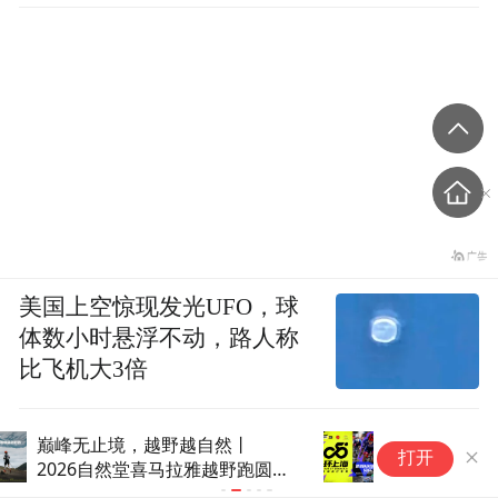
美国上空惊现发光UFO，球
体数小时悬浮不动，路人称
比飞机大3倍
21支顶尖职业车队齐聚申城，
跑
打开
2026年环上海·新城自行车赛9月
柜
鸣枪