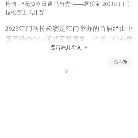
枪响，“无负今日 邑马当先”——君乐宝·2023江门马
拉松赛正式开赛
2023江门马拉松赛是江门举办的首届经由中
国田径协会认证的正规赛事，也是江门有史
点击展开全文
以来举办规模最大、参加人数最多的一场标
志性路跑赛事，吸引了来自中国、美国、法
举报
国、韩国、埃塞俄比亚、朝鲜共和国、新加
坡、马来西亚等11个国家，30个省份及地区
的跑者。