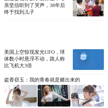
亲坚信听到了哭声，38年后
跑一场马，爱一座城。首届江门马拉松赛从
终于找到儿子
五邑华侨广场出发，途经滨江体育中心、滨
江碧道、马拉松公园、城央绿廊、下沙公
园、五邑大学、院士路等蕴含江门城市特色
和历史文化底蕴的景观地标，充分展示江门
城市建设成就、历史文化景观和独特自然风
美国上空惊现发光UFO，球
体数小时悬浮不动，路人称
光。舒适的赛道路况，迤逦的赛道美景，赛
比飞机大3倍
道沿途所蕴含的文化氛围，让参赛选手们跑
得舒适，跑得舒心，体验“心在徜徉，思想在
盗香窃玉：我的青春就是赌出来的
奔跑”的心流状态。