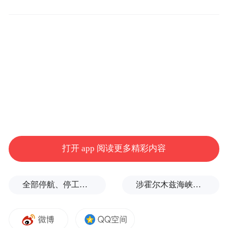
打开 app 阅读更多精彩内容
全部停航、停工，浙江海事局启动沿海Ⅱ级防台应急响应
涉霍尔木兹海峡，伊朗与阿曼被曝达成临时协议框架