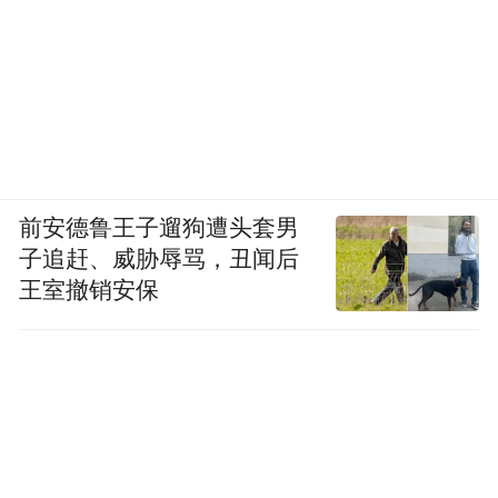
前安德鲁王子遛狗遭头套男
子追赶、威胁辱骂，丑闻后
王室撤销安保