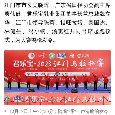
江门市市长吴晓晖，广东省田径协会副主席
庾伟健，君乐宝乳业集团董事长兼总裁魏立
华，江门市领导陈冀、措旺拉姆、吴国杰、
林健生、冯小钢、汤惠红共同出席起跑仪
式，为大赛鸣枪发令。
12月17日上午7时30分，随着“砰”一声清脆的发令