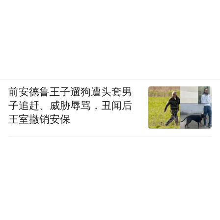
前安德鲁王子遛狗遭头套男
子追赶、威胁辱骂，丑闻后
王室撤销安保