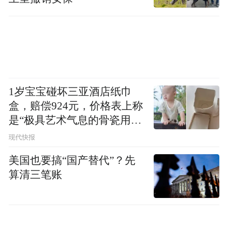
通引导、志愿者培训、医疗保障、安全保
障、食宿保障、功能区流线规划等方面都做
了精心安排。赛事设有赛道氛围点25个，设
置大型特色海报宣传和文化文艺展演；在赛
道起终点还精心安排了沉浸式文艺演出和潮
流集市等，为参赛者提供一场独特的比赛体
1岁宝宝碰坏三亚酒店纸巾
盒，赔偿924元，价格表上称
验和城市漫游体验，营造了朝气蓬勃的城市
是“极具艺术气息的骨瓷用
氛围。
品”
现代快报
大江门户，南海明珠。江门，一座充满生机
美国也要搞“国产替代”？先
的城市。首届马拉松落户江门，是城市综合
算清三笔账
实力的总动员、总测试。江门市文化广电旅
游体育局负责人无不自豪表示：“跑江门马拉
松赛，用脚步丈量中国侨都的发展格局，用